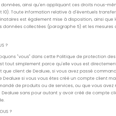
 données, ainsi qu'en appliquant ces droits nous-m
 10). Toute information relative à d'éventuels transfe
tinataires est également mise à disposition, ainsi que
s données collectées (paragraphe 5) et les mesures 
US ?
oquons "vous" dans cette Politique de protection de
est tout simplement parce qu'elle vous est directement
t que client de
Dealuxe
, si vous avez passé commande
de
Dealuxe
si vous vous êtes créé un compte client ma
andé de produits ou de services, ou que vous ave
e
Dealuxe
sans pour autant y avoir créé de compte cli
de.
NOUS ?