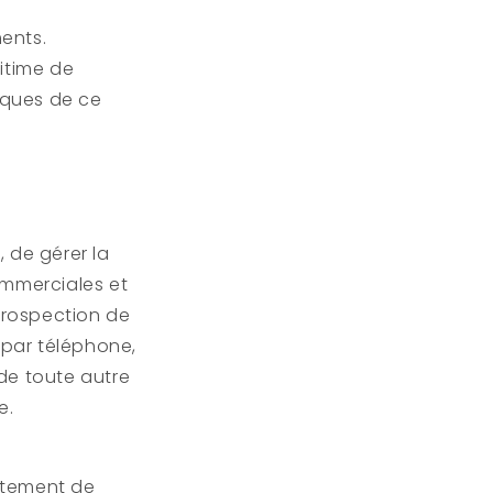
ents.
gitime de
diques de ce
 de gérer la
ommerciales et
 prospection de
par téléphone,
 de toute autre
e.
ntement de