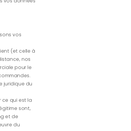
ons vos données
isons vos
ient (et celle à
distance, nos
ciale pour le
es commandes.
e juridique du
 ce qui est la
égitime sont,
ng et de
œuvre du