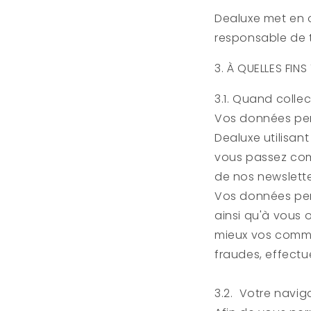
Dealuxe
met en œ
responsable de 
3. À QUELLES FI
3.1. Quand coll
Vos données pers
Dealuxe
utilisant
vous passez com
de nos newslette
Vos données pers
ainsi qu'à vous 
mieux vos comman
fraudes, effectu
3.2. Votre naviga