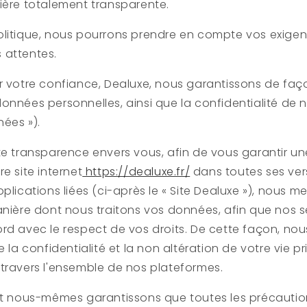
ière totalement transparente.
litique, nous pourrons prendre en compte vos exigen
 attentes.
r votre confiance,
Dealuxe
, nous garantissons de faço
onnées personnelles, ainsi que la confidentialité de no
ées »).
e transparence envers vous, afin de vous garantir une
e site internet
https://dealuxe.fr/
dans toutes ses ver
plications liées (ci-après le « Site Dealuxe »), nous m
anière dont nous traitons vos données, afin que nos s
rd avec le respect de vos droits. De cette façon, nou
e la confidentialité et la non altération de votre vie p
travers l'ensemble de nos plateformes.
 et nous-mêmes garantissons que toutes les précautio