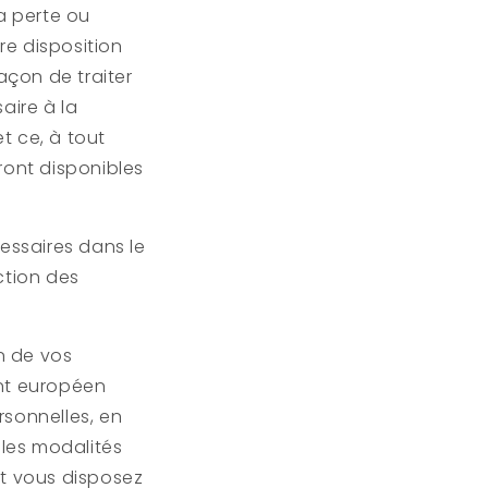
a perte ou
re disposition
çon de traiter
aire à la
t ce, à tout
ront disponibles
essaires dans le
ction des
n de vos
ent européen
rsonnelles, en
 les modalités
nt vous disposez