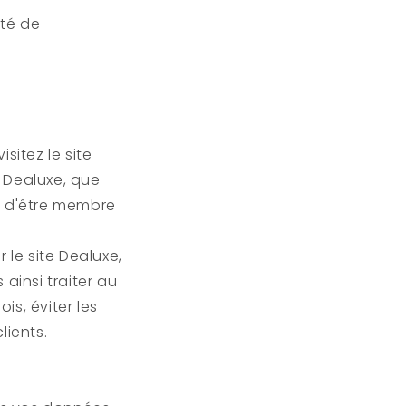
ité de
sitez le site
e
Dealuxe
, que
 d'être membre
 le site
Dealuxe
,
ainsi traiter au
s, éviter les
lients.