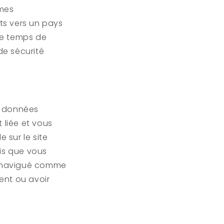
êmes
rts vers un pays
 le temps de
de sécurité
s données
 liée et vous
 sur le site
is que vous
z navigué comme
ent ou avoir