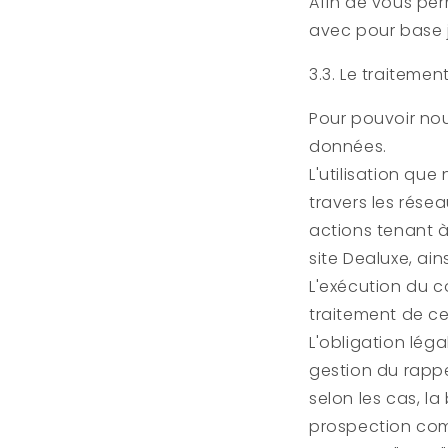
Afin de vous per
avec pour base 
3.3. Le traitem
Pour pouvoir nou
données.
L'utilisation que
travers les rése
actions tenant à
site
Dealuxe
, ai
L'exécution du c
traitement de c
L'obligation léga
gestion du rappe
selon les cas, l
prospection com