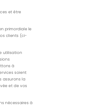
ces et être
n primordiale le
s clients (ci-
 utilisation
sions
ettons à
ervices soient
s assurons la
rivée et de vos
ns nécessaires à