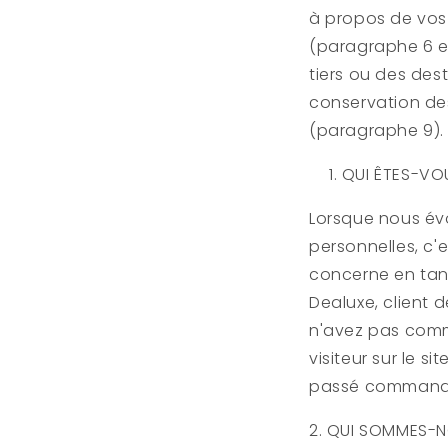
à propos de vos
(paragraphe 6 et
tiers ou des des
conservation de
(paragraphe 9).
QUI ÊTES-VO
Lorsque nous év
personnelles, c'
concerne en tan
Dealuxe
, client 
n'avez pas comm
visiteur sur le sit
passé comman
2. QUI SOMMES-