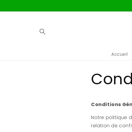
Ignorer et
passer au
contenu
Accueil
Condi
Conditions Gén
Notre politique 
relation de conf