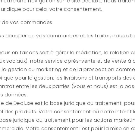
mettre une navigation sur le site
Dealuxe
, nous trait
juridique pour cela, votre consentement.
ent de vos commandes
s occuper de vos commandes et les traiter, nous util
 nous en faisons sert à gérer la médiation, la relation cl
aux sociaux), notre service après-vente et de vente à 
 la gestion du marketing et de la prospection commer
nsi que pour la gestion, les livraisons et transports d
ontrat entre les deux parties (vous et nous) est la bas
es données.
le de
Dealuxe
est la base juridique du traitement, pour
l des produits. Votre consentement ou notre intérêt l
a base juridique du traitement pour les actions marketi
merciale. Votre consentement l'est pour la mise en 