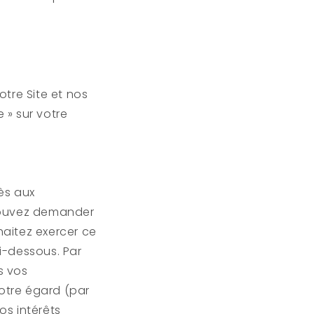
tre Site et nos
 » sur votre
ès aux
 pouvez demander
haitez exercer ce
i-dessous. Par
s vos
votre égard (par
os intérêts