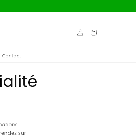
Connexion
Panier
Contact
alité
rmations
 rendez sur