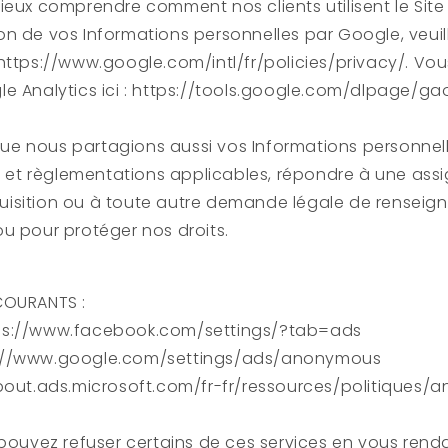
ieux comprendre comment nos clients utilisent le Site
ation de vos Informations personnelles par Google, veuil
https://www.google.com/intl/fr/policies/privacy/. Vo
e Analytics ici : https://tools.google.com/dlpage/ga
t que nous partagions aussi vos Informations personnel
is et règlementations applicables, répondre à une assi
isition ou à toute autre demande légale de rensei
u pour protéger nos droits.
COURANTS :
ps://www.facebook.com/settings/?tab=ads
://www.google.com/settings/ads/anonymous
about.ads.microsoft.com/fr-fr/ressources/politiques/
 pouvez refuser certains de ces services en vous rendan