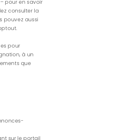
 – pour en savoir
lez consulter la
us pouvez aussi
optout.
les pour
gnation, à un
gnements que
annonces-
t sur le portail