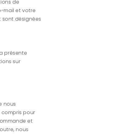
tions de
-mail et votre
t sont désignées
la présente
tions sur
ue nous
y compris pour
e commande et
outre, nous