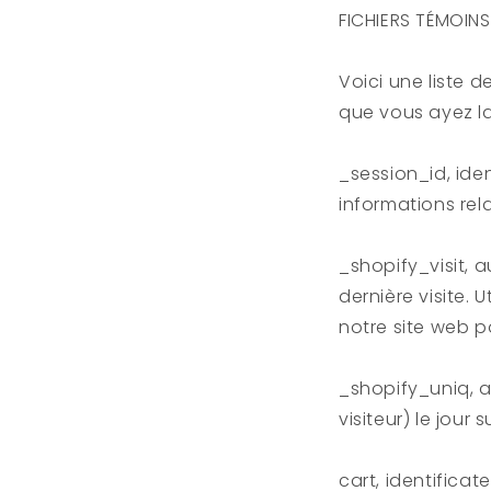
FICHIERS TÉMOIN
Voici une liste 
que vous ayez la 
_session_id, ide
informations rela
_shopify_visit, 
dernière visite. 
notre site web po
_shopify_uniq, 
visiteur) le jour
cart, identificat