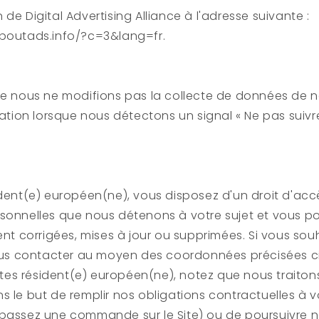
de Digital Advertising Alliance à l'adresse suivante :
aboutads.info/?c=3&lang=fr.
ue nous ne modifions pas la collecte de données de no
sation lorsque nous détectons un signal « Ne pas suivre
ident(e) européen(ne), vous disposez d'un droit d'acc
rsonnelles que nous détenons à votre sujet et vous
ient corrigées, mises à jour ou supprimées. Si vous sou
nous contacter au moyen des coordonnées précisées c
s êtes résident(e) européen(ne), notez que nous traiton
s le but de remplir nos obligations contractuelles à 
passez une commande sur le Site) ou de poursuivre n