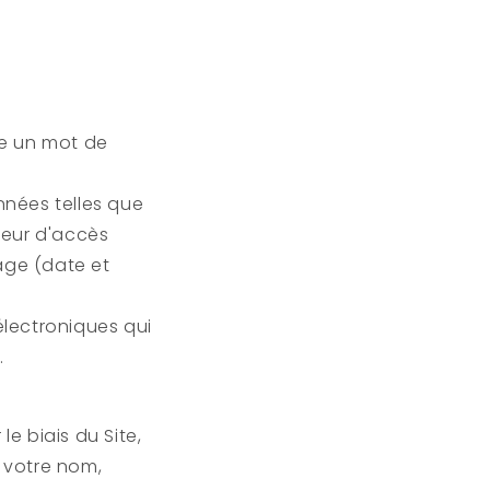
de un mot de
onnées telles que
sseur d'accès
age (date et
s électroniques qui
.
le biais du Site,
 votre nom,