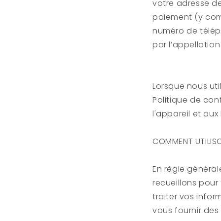
votre adresse de
paiement (y comp
numéro de télép
par l’appellatio
Lorsque nous uti
Politique de conf
l'appareil et au
COMMENT UTILIS
En règle général
recueillons pour
traiter vos info
vous fournir de