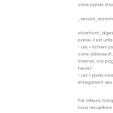
votre panier d’a
_secure_session_
storefront_diges
passe, il est util
- Les « fichiers 
votre adresse IP,
Internet, vos pa
heure).
- Les « pixels inv
enregistrent des
Par ailleurs, lor
nous recueillon