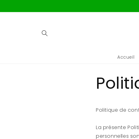
Ignorer et
passer au
contenu
Accueil
Polit
Politique de con
La présente Poli
personnelles son