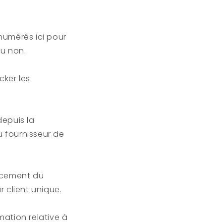
énumérés ici pour
ou non.
cker les
depuis la
du fournisseur de
lacement du
r client unique.
mation relative à