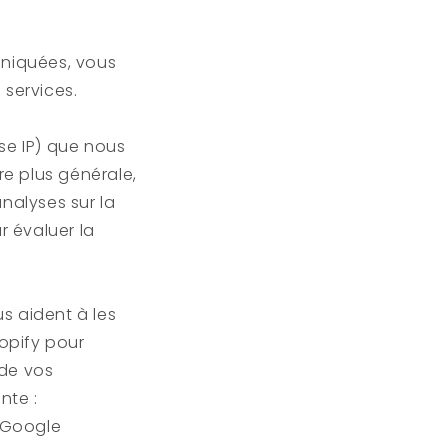
niquées, vous
 services.
sse IP) que nous
re plus générale,
nalyses sur la
r évaluer la
s aident à les
hopify pour
 de vos
nte :
t Google