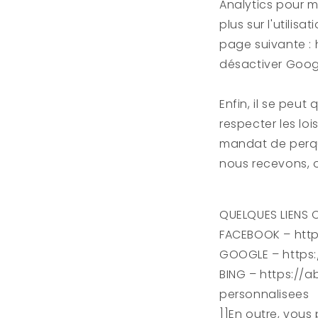
Analytics pour m
plus sur l'utilis
page suivante : 
désactiver Googl
Enfin, il se peu
respecter les lo
mandat de perqu
nous recevons, o
QUELQUES LIENS 
FACEBOOK – htt
GOOGLE – https
BING – https://
personnalisees
]]En outre, vous