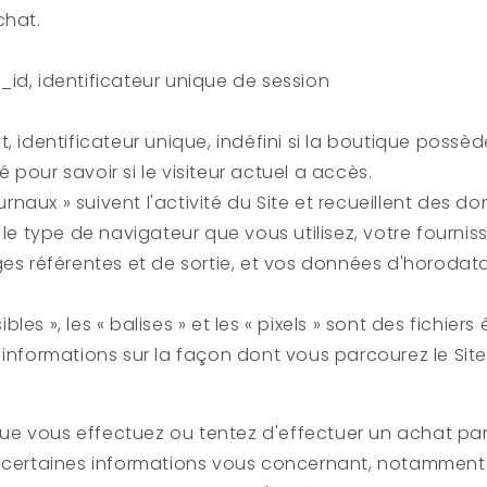
chat.
id, identificateur unique de session
t, identificateur unique, indéfini si la boutique possè
isé pour savoir si le visiteur actuel a accès.
journaux » suivent l'activité du Site et recueillent des d
 le type de navigateur que vous utilisez, votre fourni
ges référentes et de sortie, et vos données d'horodat
isibles », les « balises » et les « pixels » sont des fichier
 informations sur la façon dont vous parcourez le Site
sque vous effectuez ou tentez d'effectuer un achat par 
s certaines informations vous concernant, notamment